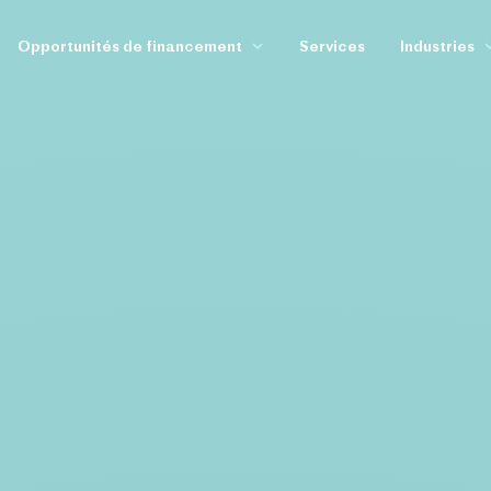
Opportunités de financement
Services
Industries
Banque Européenne d’Investissement
Bioéconom
Breakthrough Energy Catalyst
Cloud, Edge
Climat, Environnement & Énergie
Défense
Connecting Europe Facility
Énergie & 
European Chips Act
Healthtech
Innovation Fund
Semi-condu
IPCEI
IPCEI Advance
Mobilité
Just Transition Fund
IPCEI Artificial
Modernisation Fund
IPCEI Biotechn
R&D&I
IPCEI Circular
Recovery & Resilience Facility
IPCEI Compute 
Temporary Crisis & Transition Framework
IPCEI Critical
IPCEI Innovati