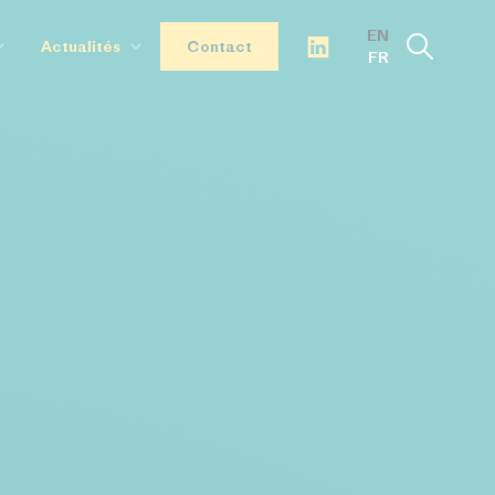
EN
Actualités
Contact
FR
ie
Nos articles
 & IA
Cas clients
Événements
Environnement
Nos interviews
cteurs
d Semiconductor Technologies
 Intelligence
ologies
 Advanced Materials
Infrastructure Continuum
 Raw Materials
ve Nuclear Technologies