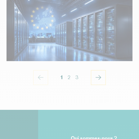
NOS ARTICLES
20 février 2026
L’initiative InvestAI et l’appel à
projets relatif aux gigafactories
d’IA
1
2
3
Qui sommes-nous ?