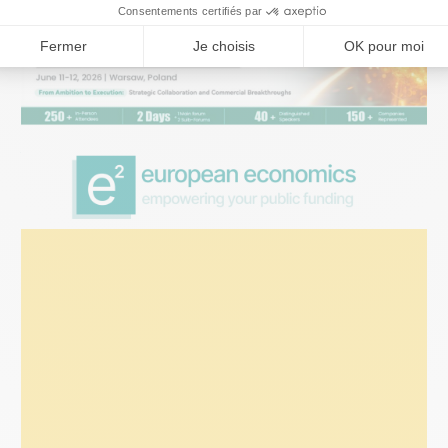
ÉVÉNEMENTS
27 mai 2026
The 11th Central & Eastern Europe
Nuclear Industry Congress |
Varsovie 2026