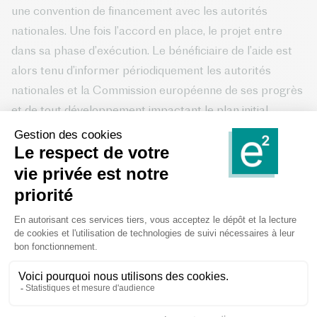
une convention de financement avec les autorités
nationales. Une fois l’accord en place, le projet entre
dans sa phase d’exécution. Le bénéficiaire de l’aide est
alors tenu d’informer périodiquement les autorités
nationales et la Commission européenne de ses progrès
et de tout développement impactant le plan initial.
Quels sont les critères d’éligibilité
au titre du R&D&I ?
Les
critères d’éligibilité et de compatibilité
au titre de
l’encadrement R&D&I varient selon les projets, mais ils
s’articulent généralement autour des axes suivants :