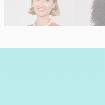
Communication & Growth
marie.lambert@europeaneconomics.com