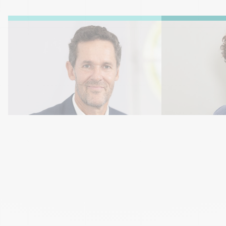
Marc ISABELLE
Narjiss HAD
Président & Fondateur
Directrice Génér
marc.isabelle@europeaneconomics.com
narjiss.haddaou
+33 6 73 11 61 09
+33 7 86 25 19 