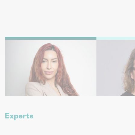
Myriam GHILAN
Caroline ST
Assistante de Direction
Responsable RH
myriam.ghilan@europeaneconomics.com
rh@europeaneco
+33 6 14 55 32 93
Experts