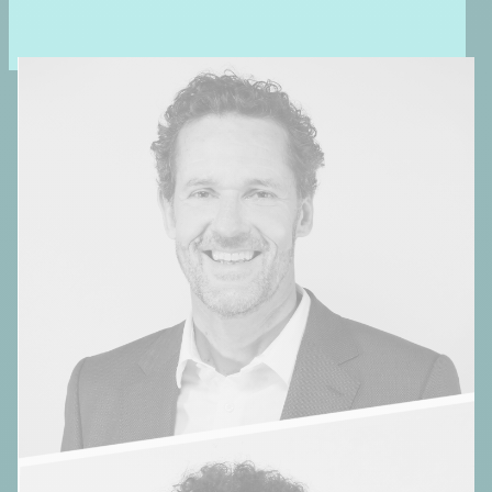
Une histoire fondée au cœur des
aides d’État
En 2007, Marc Isabelle, ingénieur Supélec, ingénieur IFP
School et docteur en économie, rejoint l’AII (Agence de
l’Innovation Industrielle) en tant que responsable de
notifications des aides d’État à la Commission
européenne. À ce titre, il participe activement à forger
les nouvelles méthodes et les nouveaux outils
économiques appliqués aux aides d’État dans ce cadre
communautaire rénové.
Afin de valoriser l’expertise développée au cours de ses