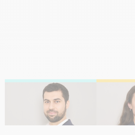
Hedi BAIRAM
Iryna SABAT
Directeur de projets & Manager
Consultante Seni