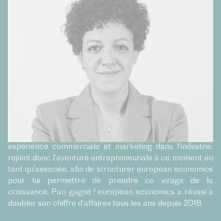
nombreux échanges avec la Commission européenne
dans le domaine du contrôle communautaire des aides
d’État, Marc Isabelle décide de fonder european
economics en 2009.
Le marché d’european economics connaît une
accélération importante en 2018 avec la mise en œuvre
des IPCEIs, qui permet à l’entreprise d’étendre ses
activités à toute l’Europe.
Narjiss Haddaoui, diplômée d’un Master en Business
International de Paris Dauphine et riche d’une
expérience commerciale et marketing dans l’industrie,
rejoint donc l’aventure entrepreneuriale à ce moment en
tant qu’associée, afin de structurer european economics
pour lui permettre de prendre ce virage de la
croissance. Pari gagné ! european economics a réussi à
doubler son chiffre d’affaires tous les ans depuis 2018.