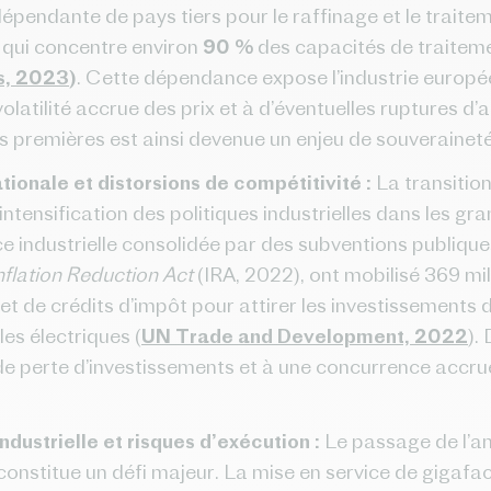
pendante de pays tiers pour le raffinage et le traite
 qui concentre environ
90 %
des capacités de traiteme
s, 2023
)
. Cette dépendance expose l’industrie europé
volatilité accrue des prix et à d’éventuelles ruptures 
 premières est ainsi devenue un enjeu de souveraineté 
ionale et distorsions de compétitivité :
La transitio
tensification des politiques industrielles dans les g
e industrielle consolidée par des subventions publique
nflation Reduction Act
(IRA, 2022), ont mobilisé 369 mil
et de crédits d’impôt pour attirer les investissements 
les électriques (
UN Trade and Development, 2022
).
 de perte d’investissements et à une concurrence accrue
ndustrielle et risques d’exécution :
Le passage de l’am
 constitue un défi majeur. La mise en service de giga