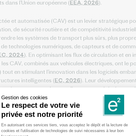
cts dans l’Union européenne (
EEA, 2026
).
ectée et automatisée (CAV) est un levier stratégique p
ion, de sécurité routière et de compétitivité industrie
endre les systèmes de transport plus sûrs, plus propre
n de technologies numériques, de capteurs et de comm
EC, 2024
). En optimisant les flux de circulation et en 
 les CAV, combinés aux vehicules électriques, ont le pot
) tout en stimulant l’innovation dans les logiciels em
ructures intelligentes (
EC, 2026
). Leur développement
uropéenne et ouvre de nouvelles opportunités économi
ligente des réseaux.
s du secteur dépassent la seule dimension environnemen
’Union européenne, sa capacité à attirer et sécuriser le
position dans la compétition internationale pour les t