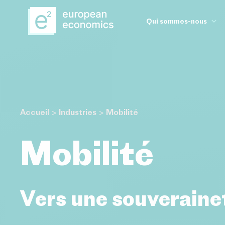
Aller au contenu principal
Qui sommes-nous
Notre histoire
Notre expertise
Notre équipe
Accueil
>
Industries
>
Mobilité
Mobilité
Vers une souveraine