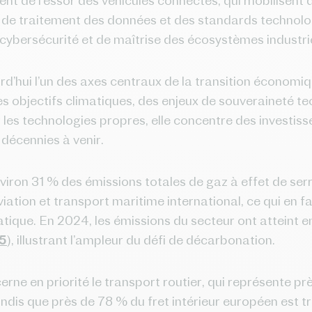
t de l’essor des véhicules connectés, qui mobilisent d
de traitement des données et des standards technolog
 cybersécurité et de maîtrise des écosystèmes industri
rd’hui l’un des axes centraux de la transition économiqu
s objectifs climatiques, des enjeux de souveraineté te
les technologies propres, elle concentre des investis
 décennies à venir.
viron 31 % des émissions totales de gaz à effet de ser
aviation et transport maritime international, ce qui en fa
matique. En 2024, les émissions du secteur ont atteint e
5
), illustrant l’ampleur du défi de décarbonation.
rne en priorité le transport routier, qui représente p
tandis que près de 78 % du fret intérieur européen est 