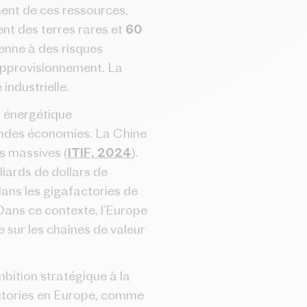
ment de ces ressources,
nt des terres rares et
60
enne à des risques
d’approvisionnement. La
industrielle.
n énergétique
randes économies. La Chine
s massives (
ITIF, 2024
).
liards de dollars de
dans les gigafactories de
 Dans ce contexte, l’Europe
 sur les chaînes de valeur
bition stratégique à la
factories en Europe, comme