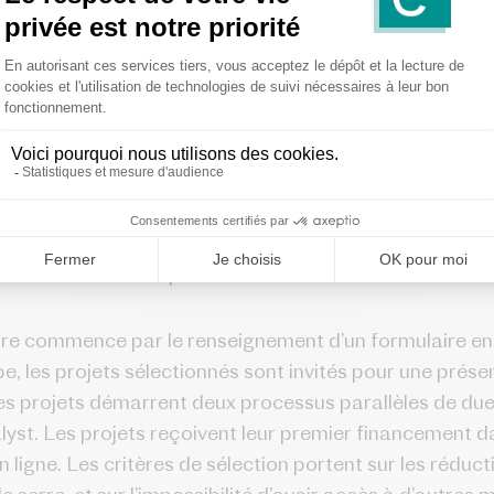
nergy Catalyst et l’Union européenne ont scellé un par
es énergies climatiques. En associant les financement
uropéenne d’Investissement (BEI), ce partenariat a po
vestissements
sur la période 2022-2026, de façon à co
(Green Deal) ainsi qu’au paquet « Ajustement à l’objecti
tes de gaz à effet de serre de l’Union européenne d’au
0. La BEI et le Breakthrough Energy Catalyst fournis
s et d’investissements
dans les projets, qui représent
s – la subvention représentant
un maximum de 20 % au
e commence par le renseignement d’un formulaire en l
e, les projets sélectionnés sont invités pour une prés
les projets démarrent deux processus parallèles de due
st. Les projets reçoivent leur premier financement dan
 ligne. Les critères de sélection portent sur les rédu