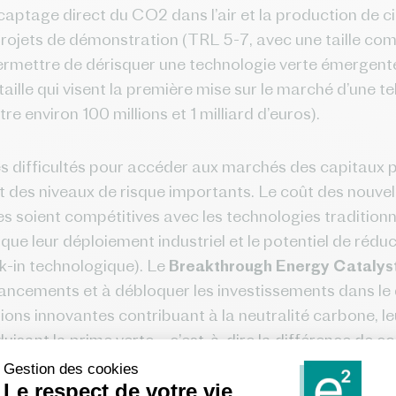
 captage direct du CO2 dans l’air et la production de ci
e projets de démonstration (TRL 5-7, avec une taille co
permettre de dérisquer une technologie verte émergente
aille qui visent la première mise sur le marché d’une te
re environ 100 millions et 1 milliard d’euros).
s difficultés pour accéder aux marchés des capitaux pr
t des niveaux de risque importants. Le coût des nouvel
les soient compétitives avec les technologies traditionn
oque leur déploiement industriel et le potentiel de rédu
k-in technologique). Le
Breakthrough Energy Catalys
ancements et à débloquer les investissements dans le 
ions innovantes contribuant à la neutralité carbone, l
uisant la prime verte – c’est-à-dire la différence de c
n alternative plus propre.