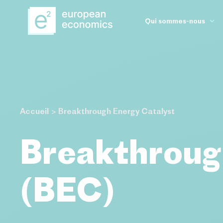
Aller au contenu principal
Qui sommes-nous
Notre histoire
Notre expertise
Notre équipe
Accueil
>
Breakthrough Energy Catalyst
Breakthroug
(BEC)