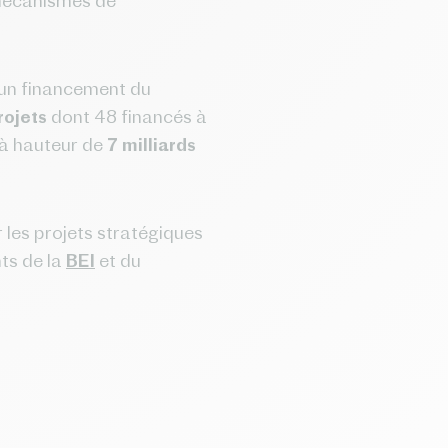
s mécanismes de
 un financement du
rojets
dont 48 financés à
 à hauteur de
7 milliards
 les projets stratégiques
ts de la
BEI
et du