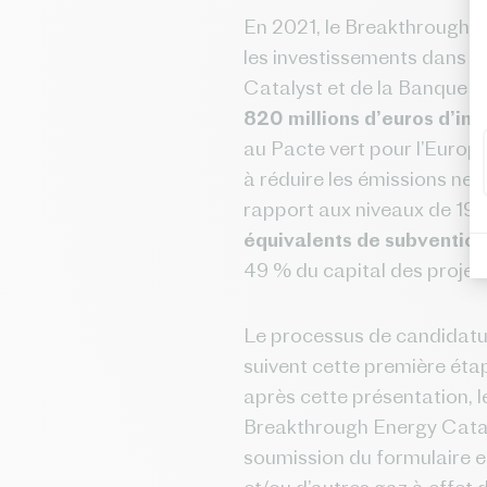
En 2021, le Breakthrough E
les investissements dans l
Catalyst et de la Banque E
820 millions d’euros d’in
au Pacte vert pour l’Europe 
à réduire les émissions net
rapport aux niveaux de 199
équivalents de subvention
49 % du capital des projet
Le processus de candidatur
suivent cette première étap
après cette présentation, 
Breakthrough Energy Cataly
soumission du formulaire en