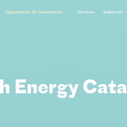
Opportunités de financement
Services
Industries
Banque Européenne d’Investissement
Bioéconom
Breakthrough Energy Catalyst
Cloud, Edge
Climat, Environnement & Énergie
Défense
Connecting Europe Facility
Énergie & 
European Chips Act
Healthtech
Innovation Fund
Semi-condu
h Energy Cata
IPCEI
IPCEI Advance
Mobilité
Just Transition Fund
IPCEI Artificial
Modernisation Fund
IPCEI Biotechn
R&D&I
IPCEI Circular
Recovery & Resilience Facility
IPCEI Compute 
Temporary Crisis & Transition Framework
IPCEI Critical
IPCEI Innovati