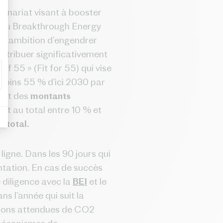
tenariat visant à booster
s du Breakthrough Energy
ur ambition d’engendrer
ntribuer significativement
f 55 » (Fit for 55) qui vise
 moins 55 % d’ici 2030 par
sent des
montants
ent au total entre 10 % et
 total.
igne. Dans les 90 jours qui
entation. En cas de succès
 diligence avec la
BEI
et le
s l’année qui suit la
ctions attendues de CO2