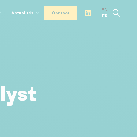
EN
Actualités
Contact
FR
ie
Nos articles
 & IA
Cas clients
Événements
Environnement
Nos interviews
cteurs
lyst
d Semiconductor Technologies
 Intelligence
ologies
 Advanced Materials
Infrastructure Continuum
 Raw Materials
ve Nuclear Technologies