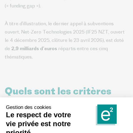
(« funding gap »).
À titre d’illustration, le dernier appel à subventions
ouvert, Net-Zero Technologies 2025 (IF25 NZT, ouvert
le 4 décembre 2025, clôture le 23 avril 2026), est doté
de
2,9 milliards d’euros
répartis entre ces cinq
thématiques.
Quels sont les critères
d’évaluation des projets
Innovation Fund ?