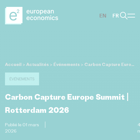
Aller au contenu principal
EN
FR
Accueil
>
Actualités
>
Événements
>
Carbon Capture Europe Summit | Rotterdam 2026
ÉVÉNEMENTS
Carbon Capture Europe Summit |
Rotterdam 2026
Publié le 01 mars
2026
m