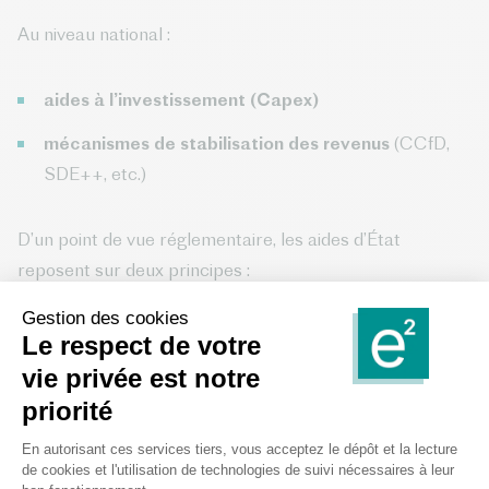
Au niveau national :
aides à l’investissement (Capex)
mécanismes de stabilisation des revenus
(CCfD,
SDE++, etc.)
D’un point de vue réglementaire, les aides d’État
reposent sur deux principes :
nécessité
: absence de rentabilité sans aide
proportionnalité
: absence de surcompensation
Le financement public permet de
réduire le risque
et de
combler l’écart de rentabilité
des projets.